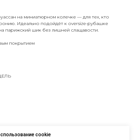
ассан на миниатюрном колечке — для тех, кто
ронию. Идеально подойдёт к oversize-рубашке
на парижский шик без лишней слащавости.
евым покрытием
ЦЕЛЬ
спользование cookie