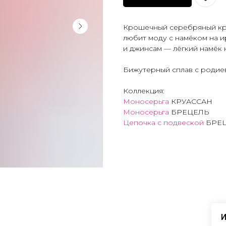
Крошечный серебряный кру
любит моду с намёком на и
и джинсам — лёгкий намёк 
Бижутерный сплав с роди
Коллекция:
Моносерьга
КРУАССАН
Моносерьга
БРЕЦЕЛЬ
Цепочка с подвеской
БРЕ
И