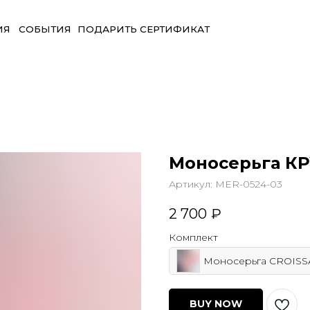
БЫТИЯ
ПОДАРИТЬ СЕРТИФИКАТ
Моносерьга К
Артикул:
MER-0524-03
2 700
₽
Комплект
Моносерьга CROISS
BUY NOW