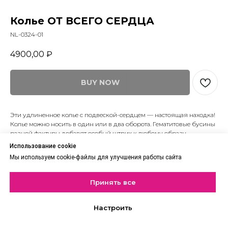
Колье ОТ ВСЕГО СЕРДЦА
NL-0324-01
4900,00
₽
BUY NOW
Эти удлиненное колье с подвеской-сердцем — настоящая находка!
Колье можно носить в один или в два оборота. Гематитовые бусины
разной фактуры добавят особый штрих к любому образу.
Использование cookie
Гематит, бижутерный сплав с родиевым покрытием
Мы используем cookie-файлы для улучшения работы сайта
Принять все
Настроить