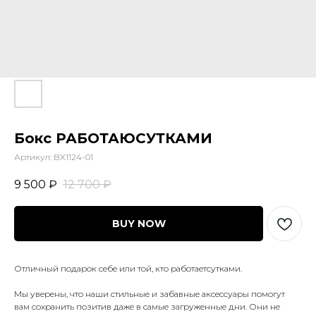
Бокс РАБОТАЮСУТКАМИ
Артикул:
BX1124-01
9 500
₽
12 700
₽
BUY NOW
Отличный подарок себе или той, кто работаетсутками.
Мы уверены, что наши стильные и забавные аксессуары помогут
вам сохранить позитив даже в самые загруженные дни. Они не